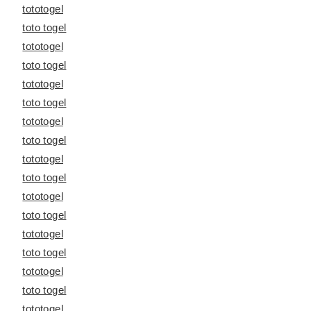
tototogel
toto togel
tototogel
toto togel
tototogel
toto togel
tototogel
toto togel
tototogel
toto togel
tototogel
toto togel
tototogel
toto togel
tototogel
toto togel
tototogel