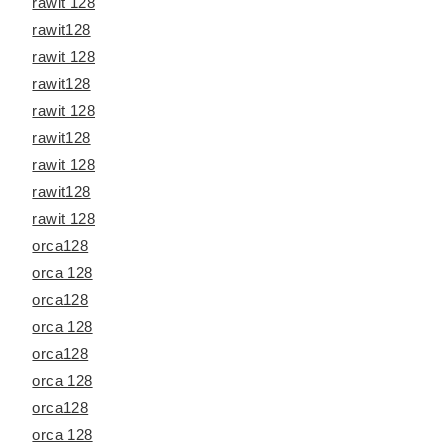
rawit 128
rawit128
rawit 128
rawit128
rawit 128
rawit128
rawit 128
rawit128
rawit 128
orca128
orca 128
orca128
orca 128
orca128
orca 128
orca128
orca 128