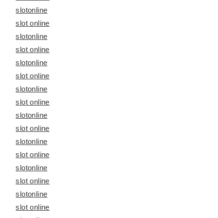
slotonline
slot online
slotonline
slot online
slotonline
slot online
slotonline
slot online
slotonline
slot online
slotonline
slot online
slotonline
slot online
slotonline
slot online