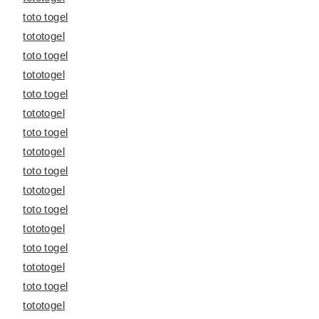
toto togel
tototogel
toto togel
tototogel
toto togel
tototogel
toto togel
tototogel
toto togel
tototogel
toto togel
tototogel
toto togel
tototogel
toto togel
tototogel