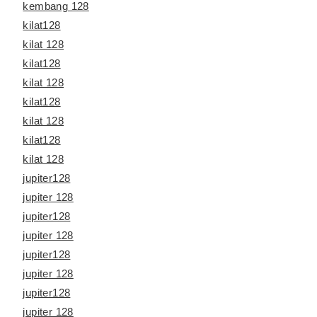
kembang 128
kilat128
kilat 128
kilat128
kilat 128
kilat128
kilat 128
kilat128
kilat 128
jupiter128
jupiter 128
jupiter128
jupiter 128
jupiter128
jupiter 128
jupiter128
jupiter 128