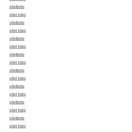
slottoto
slot toto
slottoto
slot toto
slottoto
slot toto
slottoto
slot toto
slottoto
slot toto
slottoto
slot toto
slottoto
slot toto
slottoto
slot toto