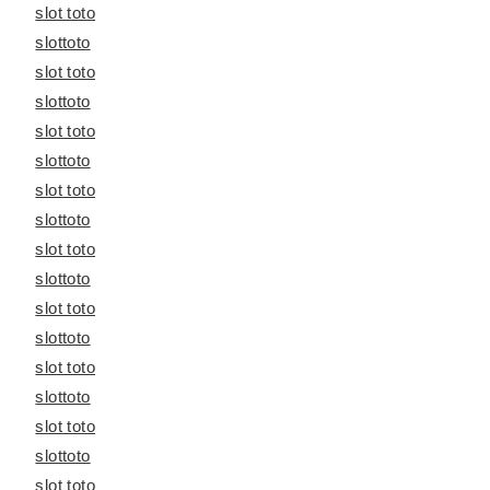
slot toto
slottoto
slot toto
slottoto
slot toto
slottoto
slot toto
slottoto
slot toto
slottoto
slot toto
slottoto
slot toto
slottoto
slot toto
slottoto
slot toto