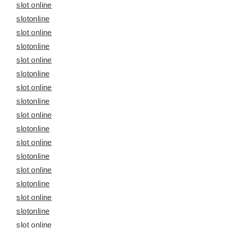
slot online
slotonline
slot online
slotonline
slot online
slotonline
slot online
slotonline
slot online
slotonline
slot online
slotonline
slot online
slotonline
slot online
slotonline
slot online