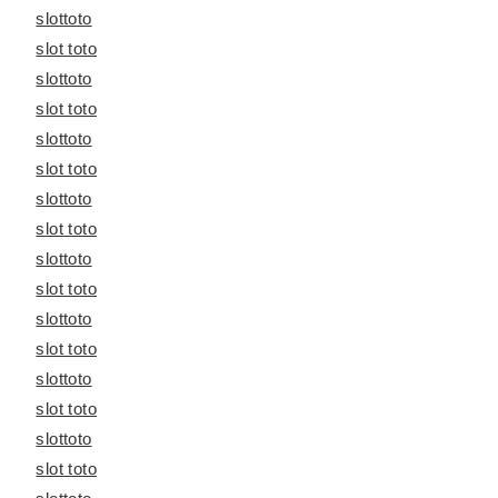
slottoto
slot toto
slottoto
slot toto
slottoto
slot toto
slottoto
slot toto
slottoto
slot toto
slottoto
slot toto
slottoto
slot toto
slottoto
slot toto