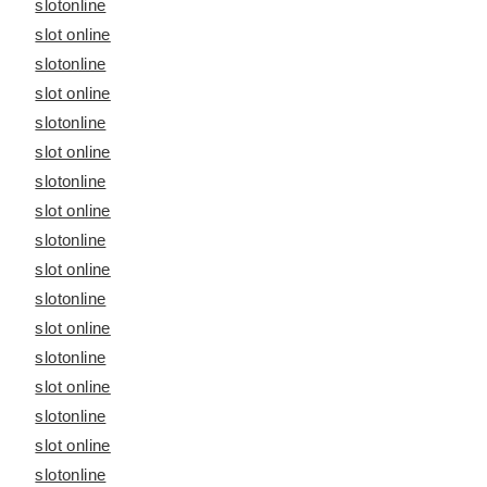
slotonline
slot online
slotonline
slot online
slotonline
slot online
slotonline
slot online
slotonline
slot online
slotonline
slot online
slotonline
slot online
slotonline
slot online
slotonline